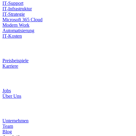
IT-Support
IT-Infrastruktur
IT-Strategie
Microsoft 365 Cloud
Modern Work
Automatisierung
IT-Kosten
Preisbeispiele
Karriere
Jobs
Über Uns
Unternehmen
Team
Blog